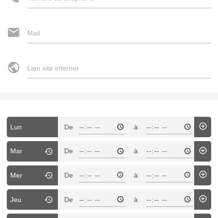
Mail
Lien site internet
Lun
De
à
Mar
De
à
Mer
De
à
Jeu
De
à