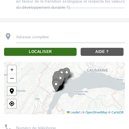
en faveur de la transition écologique et respecte les valeurs
du développement durable ?)
Adresse complète
LOCALISER
AIDE ?
+
−
Leaflet
|
©
OpenStreetMap
©
CartoDB
Numéro de téléphone